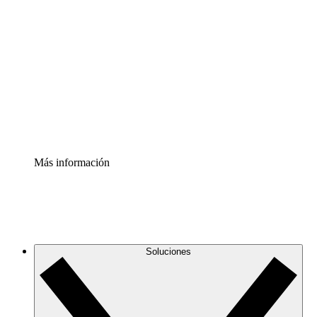
Comprende y planifica mejor los cambios futuros en tu
infraestructura de nube
Acelerador de Procesos
Estandariza y mejora el control de la documentación de
procesos
Enterprise Shield
Añade una capa de seguridad reforzada y control
detallado.
Más información
Soluciones