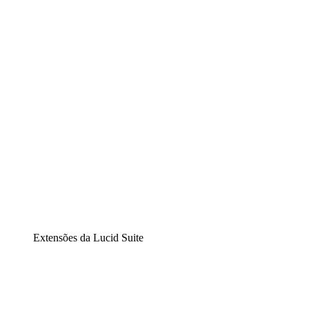
Lucidchart
Diagramação inteligente
Lucidspark
Lousa interativa virtual
airfocus
Gestão de produtos e roadmaps
Extensões da Lucid Suite
Extensão Nuvem
Entenda e planeje melhor as mudanças futuras em sua
infraestrutura de nuvem.