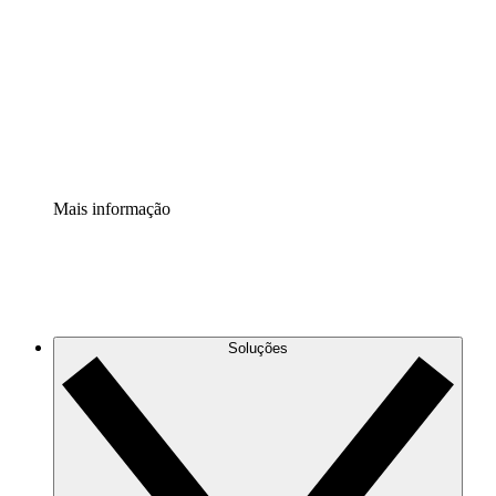
Extensão Processos
Padronize e melhore a governança da documentação de
processos.
Extensão de segurança
Adicione uma camada de segurança reforçada e
controle granular.
Mais informação
Soluções