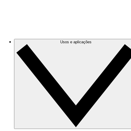
Azure
Use diagramas de nuvem precisos e dinâmicos para monito
Google Cloud
Crie e filtre diagramas do Google Cloud para organizá-los
Usos e aplicações