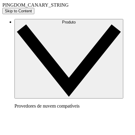
PINGDOM_CANARY_STRING
Skip to Content
Produto
Provedores de nuvem compatíveis
AWS
Crie uma imagem bem definida da sua arquitetura da AWS 