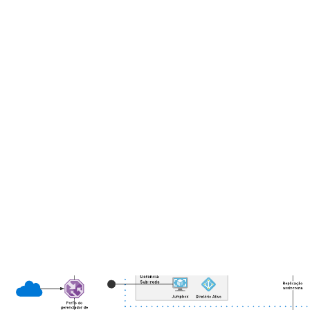
Economiza tempo ao criar seu diagrama do Azure.
Acessa a biblioteca de formas do Azure (2019).
Abra este modelo para ver um ponto de partida comum na
arquitetura do Azure, personalizável de acordo com seu caso de uso.
Modelos relacionados