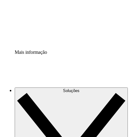
Padronize e melhore a governança da documentação de
processos.
Extensão de segurança
Adicione uma camada de segurança reforçada e
controle granular.
Mais informação
Soluções