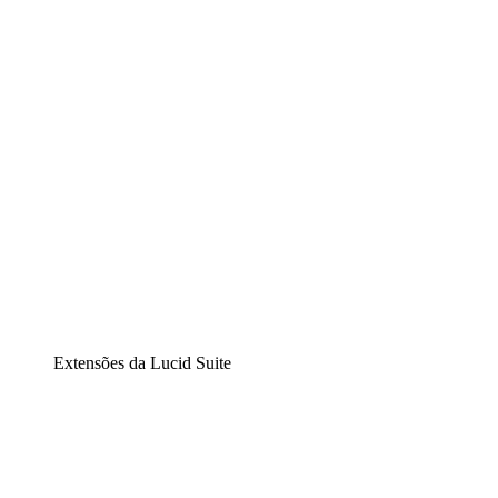
Diagramação inteligente
Lucidspark
Lousa interativa virtual
airfocus
Gestão de produtos e roadmaps
Extensões da Lucid Suite
Extensão Nuvem
Entenda e planeje melhor as mudanças futuras em sua
infraestrutura de nuvem.
Extensão Processos