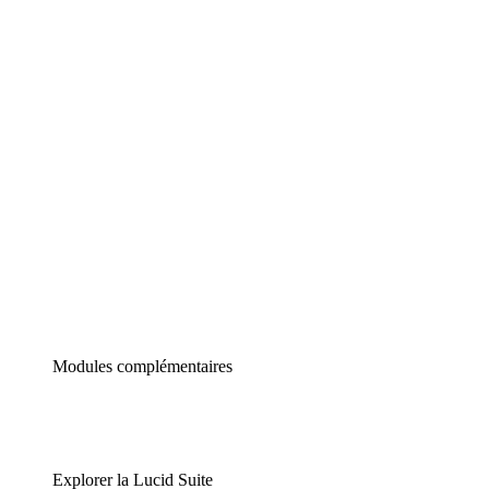
Diagrammes intelligents
Lucidspark
Tableau blanc virtuel
airfocus
Gestion de produit et roadmapping
Modules complémentaires
Explorer la Lucid Suite