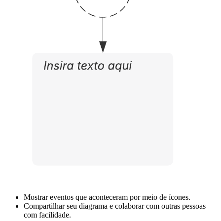
Este template de linha do tempo horizontal pode ajudá-lo a:
Exibir uma lista de eventos em ordem cronológica.
Mostrar eventos que aconteceram por meio de ícones.
Compartilhar seu diagrama e colaborar com outras pessoas
com facilidade.