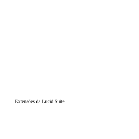
Diagramação inteligente
Lucidspark
Lousa interativa virtual
airfocus
Gestão de produtos e roadmaps
Extensões da Lucid Suite
Extensão Nuvem
Entenda e planeje melhor as mudanças futuras em sua
infraestrutura de nuvem.
Extensão Processos