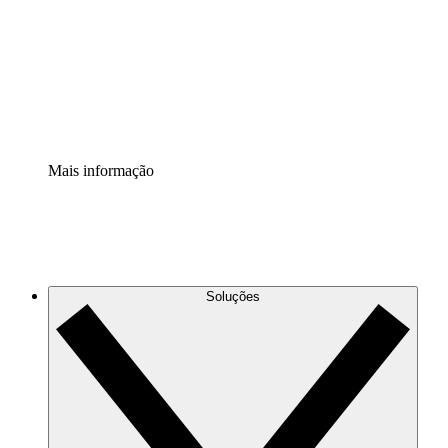
Padronize e melhore a governança da documentação de
processos.
Extensão de segurança
Adicione uma camada de segurança reforçada e
controle granular.
Mais informação
Soluções