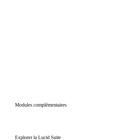
Diagrammes intelligents
Lucidspark
Tableau blanc virtuel
airfocus
Gestion de produit et roadmapping
Modules complémentaires
Explorer la Lucid Suite