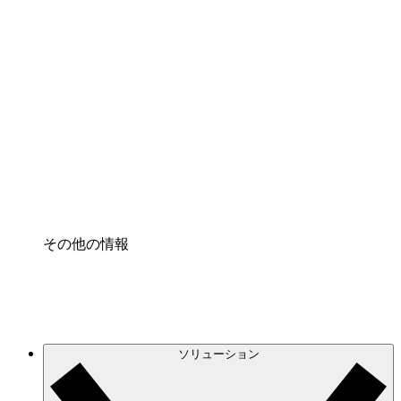
クラウドインフラに対する将来の変更をより良く
理解し、計画を立てましょう。
プロセスアクセル
プロセス文書化のガバナンスを標準化し、改善す
る。
Enterprise Shield
強化されたセキュリティと詳細な制御を追加す
る。
その他の情報
ソリューション