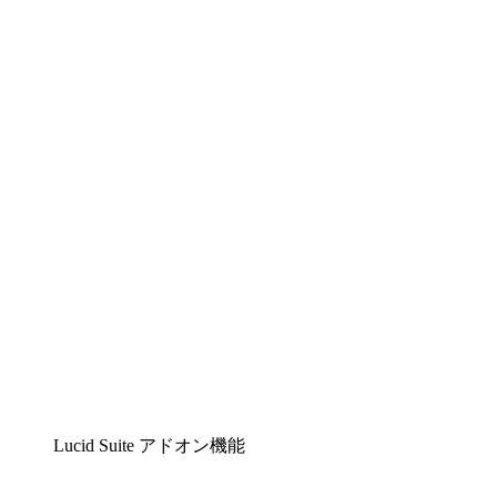
Lucidchart
複雑な内容をチームで分かりやすく理解できるイ
ンテリジェントな作図ソリューション
Lucidspark
チームが最高のアイデアを出し合い、行動につな
げられるバーチャルホワイトボード
airfocus
プロダクト管理・ロードマップツール
Lucid Suite アドオン機能
クラウドアクセル