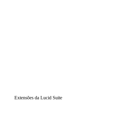
Diagramação inteligente
Lucidspark
Lousa interativa virtual
airfocus
Gestão de produtos e roadmaps
Extensões da Lucid Suite
Extensão Nuvem
Entenda e planeje melhor as mudanças futuras em sua
infraestrutura de nuvem.
Extensão Processos