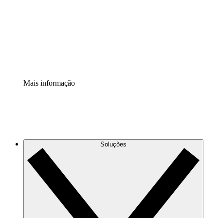
Padronize e melhore a governança da documentação de
processos.
Extensão de segurança
Adicione uma camada de segurança reforçada e
controle granular.
Mais informação
Soluções