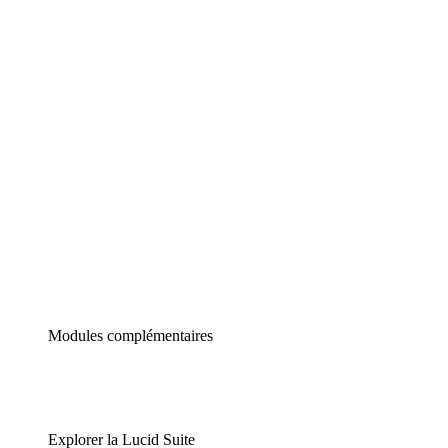
Diagrammes intelligents
Lucidspark
Tableau blanc virtuel
airfocus
Gestion de produit et roadmapping
Modules complémentaires
Explorer la Lucid Suite