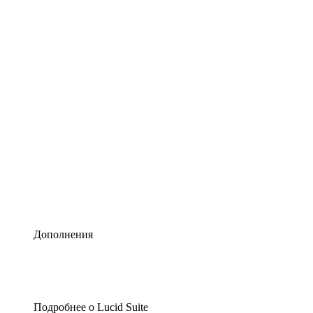
Умная схематизация
Lucidspark
Виртуальная доска для лучших идей
airfocus
Управление продуктами и дорожные карты
Дополнения
Подробнее о Lucid Suite