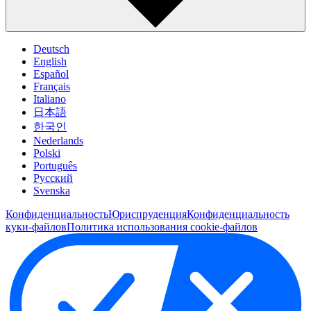
Deutsch
English
Español
Français
Italiano
日本語
한국인
Nederlands
Polski
Português
Pусский
Svenska
Конфиденциальность
Юриспруденция
Конфиденциальность
куки-файлов
Политика использования cookie-файлов