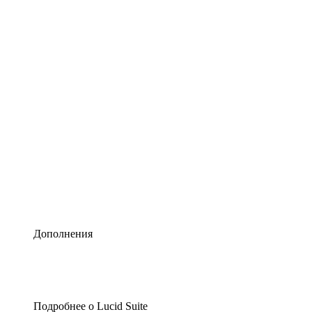
Умная схематизация
Lucidspark
Виртуальная доска для лучших идей
airfocus
Управление продуктами и дорожные карты
Дополнения
Подробнее о Lucid Suite