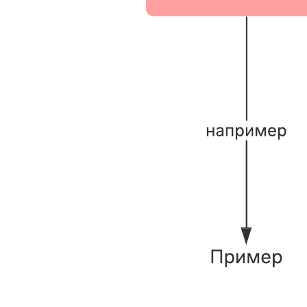
Этот шаблон поможет вам:
— наглядно показать, как соотносятся между собой разные
концепты;
— проверить глубину понимания комплексной идеи;
— установить связи между концептами.
Чтобы подстроить эту концептуальную карту под свой проект,
просто откройте шаблон и внесите необходимую
информацию.
Похожие шаблоны