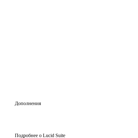
Умная схематизация
Lucidspark
Виртуальная доска для лучших идей
airfocus
Управление продуктами и дорожные карты
Дополнения
Подробнее о Lucid Suite