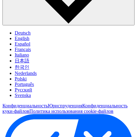
Deutsch
English
Español
Français
Italiano
日本語
한국인
Nederlands
Polski
Português
Pусский
Svenska
Конфиденциальность
Юриспруденция
Конфиденциальность
куки-файлов
Политика использования cookie-файлов