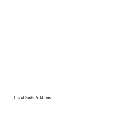
Lucidchart
Intelligente Diagrammerstellung
Lucidspark
Digitales Whiteboarding
airfocus
Produktmanagement und -roadmapping
Lucid Suite Add-ons
Cloud-Accelerator
Besseres Verständnis und Planung künftiger Cloud-
Infrastruktur-Änderungen.