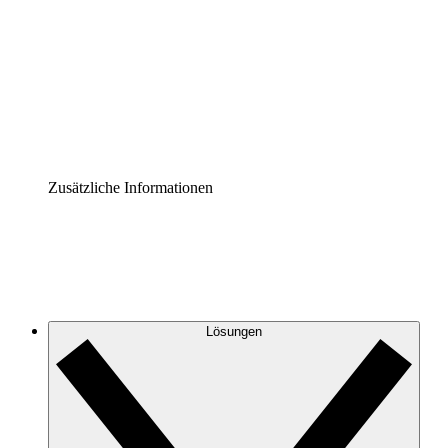
Prozess-Accelerator
Governance der Prozessdokumentation vereinheitlichen
und stärken.
Enterprise Shield
Zusätzliche Sicherheitslayer und granulare
Zugriffskontrolle.
Zusätzliche Informationen
Lösungen