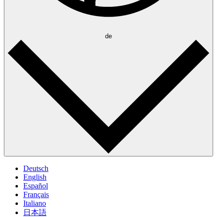
de
Deutsch
English
Español
Français
Italiano
日本語