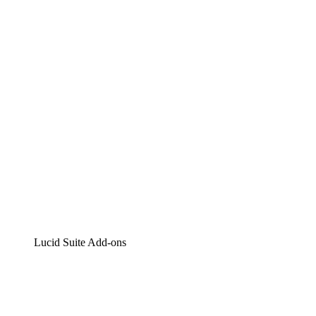
Lucidchart
Intelligente Diagrammerstellung
Lucidspark
Digitales Whiteboarding
airfocus
Produktmanagement und -roadmapping
Lucid Suite Add-ons
Cloud-Accelerator
Besseres Verständnis und Planung künftiger Cloud-
Infrastruktur-Änderungen.