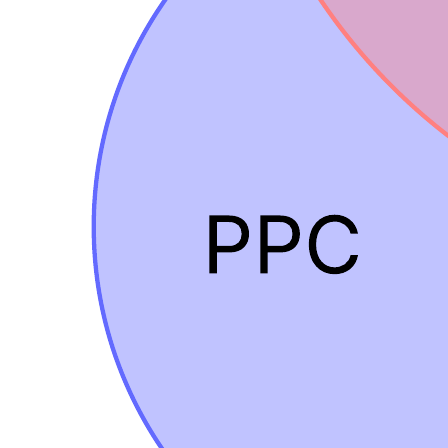
Nutzen Sie dieses Venn-Diagramm mit 5 Mengen, um
Gemeinsamkeiten und Unterschiede zwischen 5 Konzepten oder
Kategorien darzustellen.
Verwandte Vorlagen