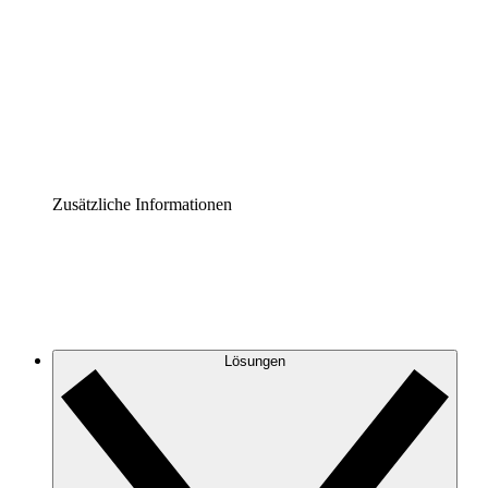
Prozess-Accelerator
Governance der Prozessdokumentation vereinheitlichen
und stärken.
Enterprise Shield
Zusätzliche Sicherheitslayer und granulare
Zugriffskontrolle.
Zusätzliche Informationen
Lösungen