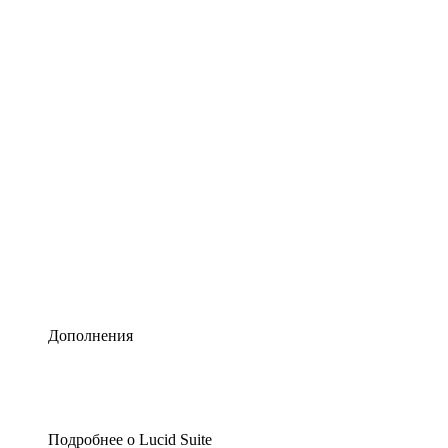
Умная схематизация
Lucidspark
Виртуальная доска для лучших идей
airfocus
Управление продуктами и дорожные карты
Дополнения
Подробнее о Lucid Suite