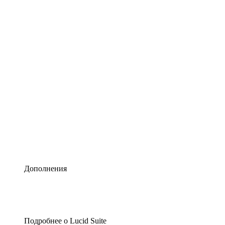
Умная схематизация
Lucidspark
Виртуальная доска для лучших идей
airfocus
Управление продуктами и дорожные карты
Дополнения
Подробнее о Lucid Suite