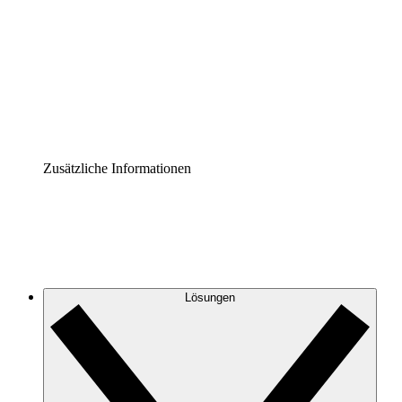
Prozess-Accelerator
Governance der Prozessdokumentation vereinheitlichen
und stärken.
Enterprise Shield
Zusätzliche Sicherheitslayer und granulare
Zugriffskontrolle.
Zusätzliche Informationen
Lösungen