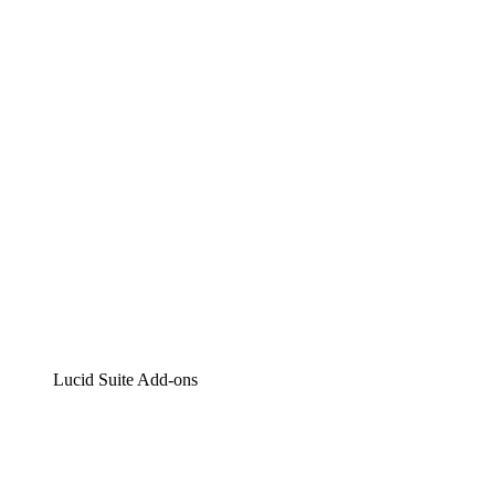
Lucidchart
Intelligente Diagrammerstellung
Lucidspark
Digitales Whiteboarding
airfocus
Produktmanagement und -roadmapping
Lucid Suite Add-ons
Cloud-Accelerator
Besseres Verständnis und Planung künftiger Cloud-
Infrastruktur-Änderungen.