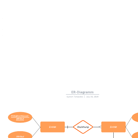
Mit dieser Vorlage für ein Kontext-Datenflussdiagramm können Sie:
– den Informationsfluss innerhalb eines beliebigen
Prozesses/Systems abbilden
– Systeme/Prozesse im Überblick darstellen
– diesen Überblick mit Stakeholdern und Entwicklern teilen.Öffnen
Sie diese Vorlage und fügen Sie Inhalte hinzu, um dieses Kontext-
Datenflussdiagramm an Ihren Anwendungsfall anzupassen.
Verwandte Vorlagen