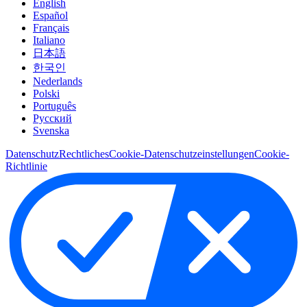
English
Español
Français
Italiano
日本語
한국인
Nederlands
Polski
Português
Pусский
Svenska
Datenschutz
Rechtliches
Cookie-Datenschutzeinstellungen
Cookie-
Richtlinie