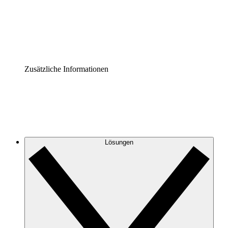
Governance der Prozessdokumentation vereinheitlichen u
Enterprise Shield
Zusätzliche Sicherheitslayer und granulare Zugriffskontrol
Zusätzliche Informationen
Lösungen