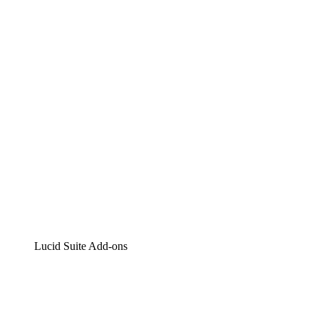
Lucidchart
Intelligente Diagrammerstellung
Lucidspark
Digitales Whiteboarding
airfocus
Produktmanagement und -roadmapping
Lucid Suite Add-ons
Cloud-Accelerator
Besseres Verständnis und Planung künftiger Cloud-Infra
Prozess-Accelerator