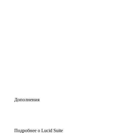
Умная схематизация
Lucidspark
Виртуальная доска для лучших идей
airfocus
Управление продуктами и дорожные карты
Дополнения
Подробнее о Lucid Suite