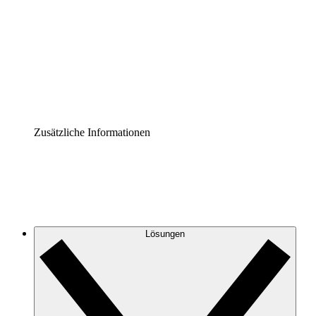
Prozess-Accelerator
Governance der Prozessdokumentation vereinheitlichen
und stärken.
Enterprise Shield
Zusätzliche Sicherheitslayer und granulare
Zugriffskontrolle.
Zusätzliche Informationen
Lösungen