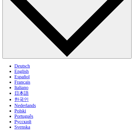
Deutsch
English
Español
Français
Italiano
日本語
한국인
Nederlands
Polski
Português
Pусский
Svenska