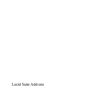
Lucidchart
Intelligente Diagrammerstellung
Lucidspark
Digitales Whiteboarding
airfocus
Produktmanagement und -roadmapping
Lucid Suite Add-ons
Cloud-Accelerator
Besseres Verständnis und Planung künftiger Cloud-
Infrastruktur-Änderungen.