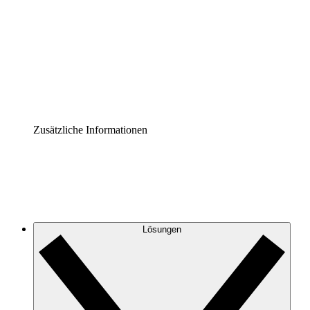
Prozess-Accelerator
Governance der Prozessdokumentation vereinheitlichen
und stärken.
Enterprise Shield
Zusätzliche Sicherheitslayer und granulare
Zugriffskontrolle.
Zusätzliche Informationen
Lösungen