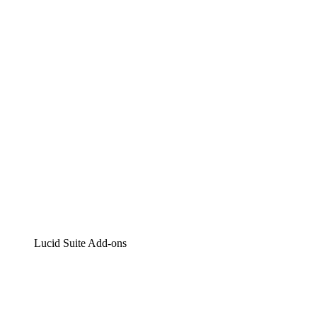
Lucidchart
Intelligente Diagrammerstellung
Lucidspark
Digitales Whiteboarding
airfocus
Produktmanagement und -roadmapping
Lucid Suite Add-ons
Cloud-Accelerator
Besseres Verständnis und Planung künftiger Cloud-
Infrastruktur-Änderungen.