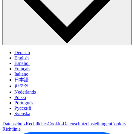
Deutsch
English
Español
Français
Italiano
日本語
한국인
Nederlands
Polski
Português
Pусский
Svenska
Datenschutz
Rechtliches
Cookie-Datenschutzeinstellungen
Cookie-
Richtlinie