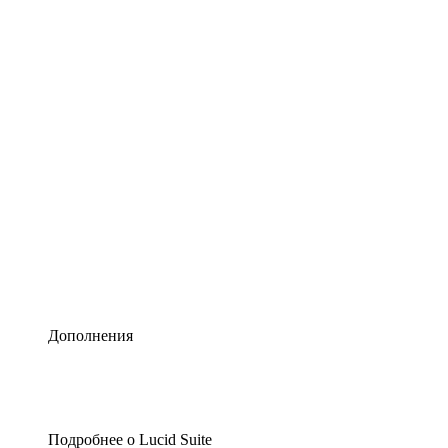
Умная схематизация
Lucidspark
Виртуальная доска для лучших идей
airfocus
Управление продуктами и дорожные карты
Дополнения
Подробнее о Lucid Suite