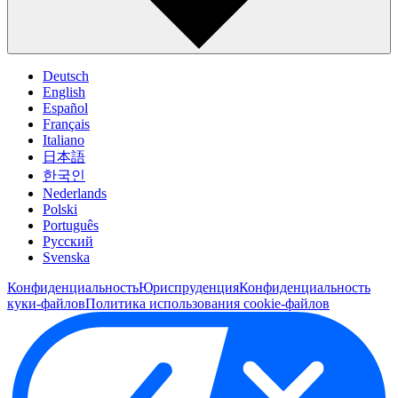
Deutsch
English
Español
Français
Italiano
日本語
한국인
Nederlands
Polski
Português
Pусский
Svenska
Конфиденциальность
Юриспруденция
Конфиденциальность
куки-файлов
Политика использования cookie-файлов