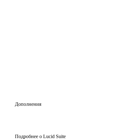
Умная схематизация
Lucidspark
Виртуальная доска для лучших идей
airfocus
Управление продуктами и дорожные карты
Дополнения
Подробнее о Lucid Suite