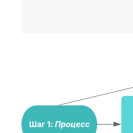
Этот простой пример схемы SIPOC («поставщик-вход-
процесс-выход-заказчик») поможет вам:
— в общих чертах изобразить устройство своего
производственного процесса;
— усовершенствовать существующий процесс или создать
новый;
— держать всех сотрудников в курсе текущего процесса.
Откройте шаблон, чтобы подробнее рассмотреть наш пример
и настроить его под свой проект.
Похожие шаблоны