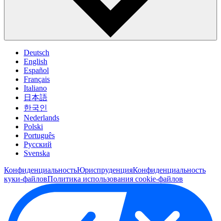
Deutsch
English
Español
Français
Italiano
日本語
한국인
Nederlands
Polski
Português
Pусский
Svenska
Конфиденциальность
Юриспруденция
Конфиденциальность
куки-файлов
Политика использования cookie-файлов