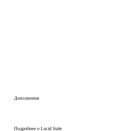
Умная схематизация
Lucidspark
Виртуальная доска для лучших идей
airfocus
Управление продуктами и дорожные карты
Дополнения
Подробнее о Lucid Suite