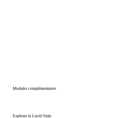
Diagrammes intelligents
Lucidspark
Tableau blanc virtuel
airfocus
Gestion de produit et roadmapping
Modules complémentaires
Explorer la Lucid Suite