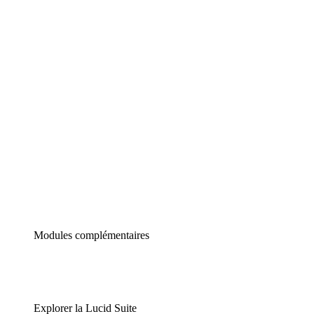
Diagrammes intelligents
Lucidspark
Tableau blanc virtuel
airfocus
Gestion de produit et roadmapping
Modules complémentaires
Explorer la Lucid Suite