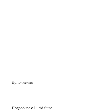
Умная схематизация
Lucidspark
Виртуальная доска для лучших идей
airfocus
Управление продуктами и дорожные карты
Дополнения
Подробнее о Lucid Suite