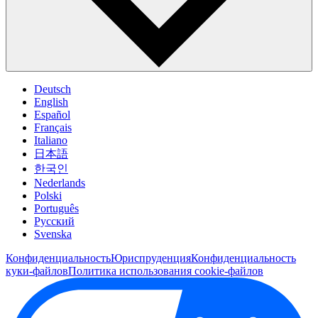
Deutsch
English
Español
Français
Italiano
日本語
한국인
Nederlands
Polski
Português
Pусский
Svenska
Конфиденциальность
Юриспруденция
Конфиденциальность
куки-файлов
Политика использования cookie-файлов