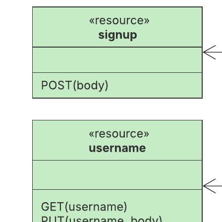
Этот UML-шаблон поможет вам:
— задокументировать логику API;
— наглядно показать, как движется информационный поток
из API;
— выявить лишние шаги и другие возможности
оптимизации.
Откройте шаблон, чтобы подробнее рассмотреть наш пример
и настроить его под свой проект API.
Похожие шаблоны