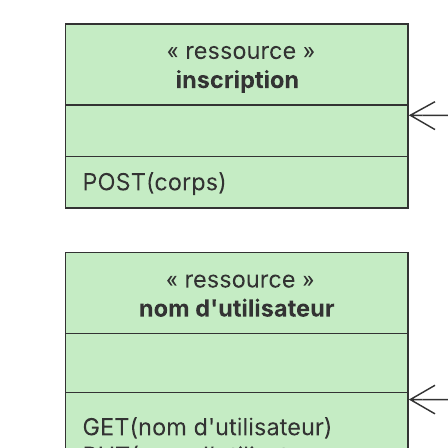
Ce modèle d'API ULM peut vous aider à :
documenter le fonctionnement logique d'une API ;
visualiser le flux d'informations d'une API ;
identifier les doublons et autres possibilités d'optimisation.
Ouvrez ce modèle pour visualiser un exemple détaillé de diagramme
d'API ULM que vous pouvez personnaliser selon votre cas
d'utilisation.
Modèles connexes