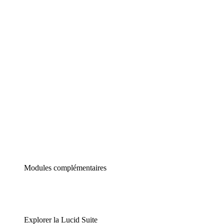
Diagrammes intelligents
Lucidspark
Tableau blanc virtuel
airfocus
Gestion de produit et roadmapping
Modules complémentaires
Explorer la Lucid Suite