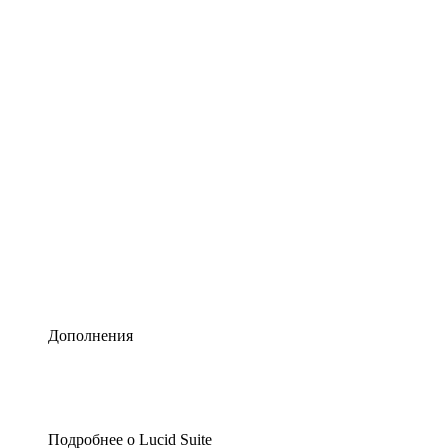
Умная схематизация
Lucidspark
Виртуальная доска для лучших идей
airfocus
Управление продуктами и дорожные карты
Дополнения
Подробнее о Lucid Suite