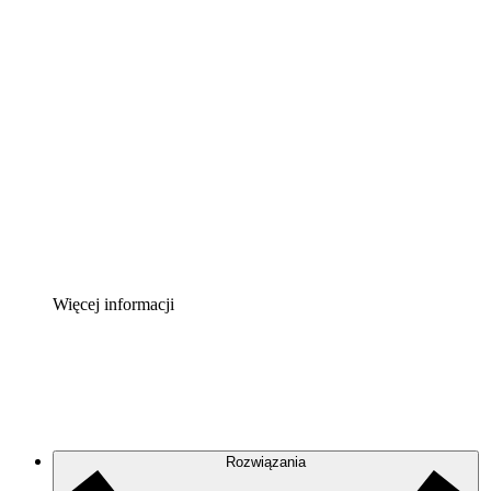
Akcelerator chmury
Lepiej zrozum i zaplanuj przyszłe zmiany w
infrastrukturze chmurowej.
Akcelerator Procesu
Standaryzuj i usprawnij ład organizacyjny w zakresie
dokumentacji procesów.
Enterprise Shield
Zapewnij dodatkową warstwę wzmocnionych
zabezpieczeń i szczegółową kontrolę.
Więcej informacji
Rozwiązania