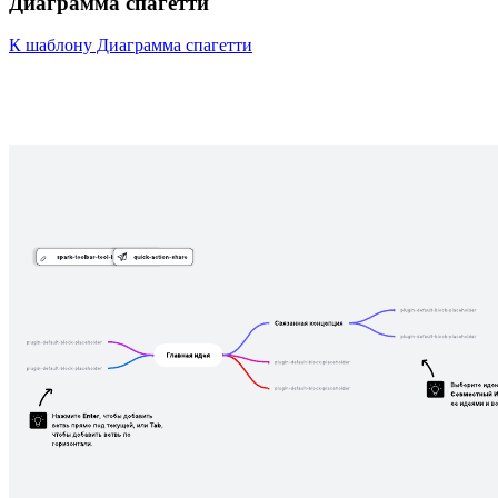
Диаграмма спагетти
К шаблону Диаграмма спагетти