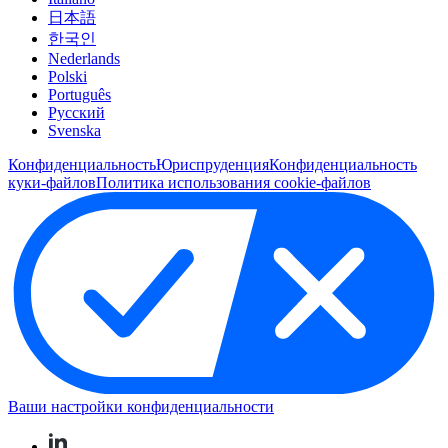
日本語
한국인
Nederlands
Polski
Português
Pусский
Svenska
Конфиденциальность
Юриспруденция
Конфиденциальность
куки-файлов
Политика использования cookie-файлов
Ваши настройки конфиденциальности