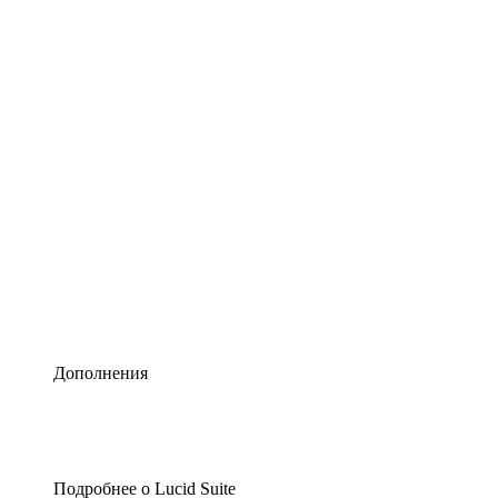
Умная схематизация
Lucidspark
Виртуальная доска для лучших идей
airfocus
Управление продуктами и дорожные карты
Дополнения
Подробнее о Lucid Suite