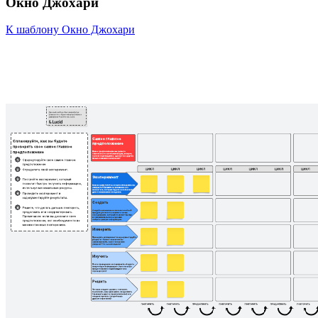
Окно Джохари
К шаблону Окно Джохари