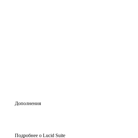
Умная схематизация
Lucidspark
Виртуальная доска для лучших идей
airfocus
Управление продуктами и дорожные карты
Дополнения
Подробнее о Lucid Suite