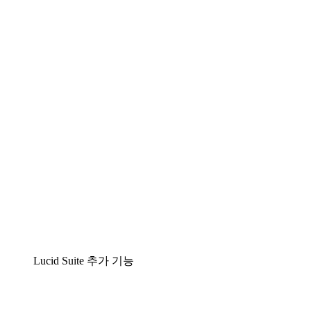
팀이 복잡성을 명확성으로 바꿀 수 있는 지능형 다
이어그램 작성 솔루션
Lucidspark
팀이 최고의 아이디어를 제시하고 실행할 수 있는
가상 화이트보드
airfocus
제품 관리 및 로드매핑
Lucid Suite 추가 기능
클라우드 액셀러레이터