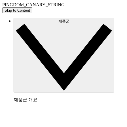
PINGDOM_CANARY_STRING
Skip to Content
제품군
제품군 개요
Lucidchart