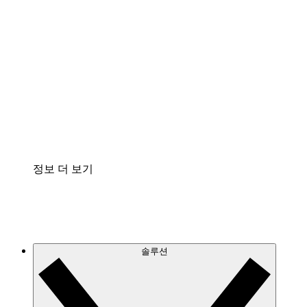
클라우드 인프라에 대한 이해도를 높이고 향후 변
화를 계획할 수 있습니다.
프로세스 액셀러레이터
프로세스 문서의 거버넌스를 표준화하고 개선할
수 있습니다.
Enterprise Shield
보안을 강화하고 세분화된 제어 계층을 추가할 수
있습니다.
정보 더 보기
솔루션