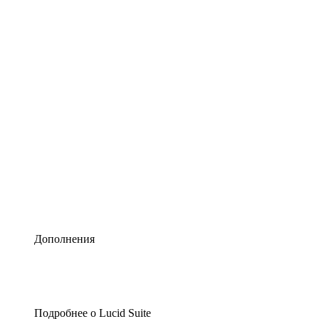
Умная схематизация
Lucidspark
Виртуальная доска для лучших идей
airfocus
Управление продуктами и дорожные карты
Дополнения
Подробнее о Lucid Suite