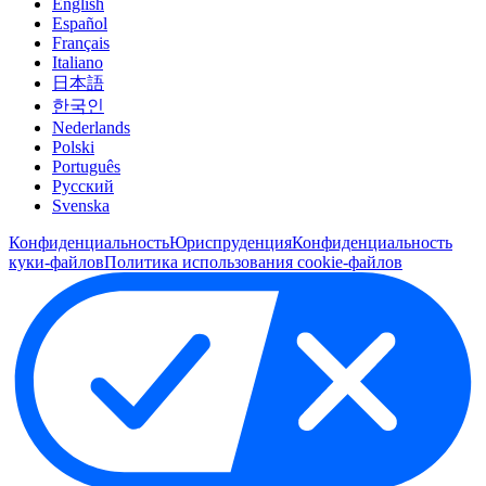
English
Español
Français
Italiano
日本語
한국인
Nederlands
Polski
Português
Pусский
Svenska
Конфиденциальность
Юриспруденция
Конфиденциальность
куки-файлов
Политика использования cookie-файлов