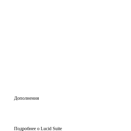
Умная схематизация
Lucidspark
Виртуальная доска для лучших идей
airfocus
Управление продуктами и дорожные карты
Дополнения
Подробнее о Lucid Suite