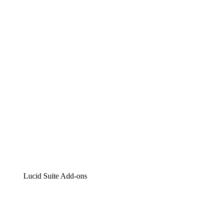
Lucidchart
Intelligente Diagrammerstellung
Lucidspark
Digitales Whiteboarding
airfocus
Produktmanagement und -roadmapping
Lucid Suite Add-ons
Cloud-Accelerator
Besseres Verständnis und Planung künftiger Cloud-
Infrastruktur-Änderungen.