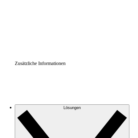
Prozess-Accelerator
Governance der Prozessdokumentation vereinheitlichen
und stärken.
Enterprise Shield
Zusätzliche Sicherheitslayer und granulare
Zugriffskontrolle.
Zusätzliche Informationen
Lösungen