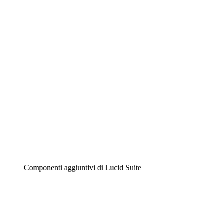
Lucidchart
Diagrammi intelligenti
Lucidspark
Lavagna virtuale
Airfocus
Gestione del prodotto e roadmap
Componenti aggiuntivi di Lucid Suite
Acceleratore cloud
Comprendi e pianifica meglio i futuri cambiamenti della
tua infrastruttura cloud.