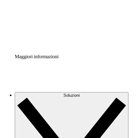
Acceleratore di processo
Standardizza e migliora la governance della
documentazione dei processi.
Enterprise Shield
Aggiungi un livello avanzato di sicurezza rafforzata e
controllo granulare.
Maggiori informazioni
Soluzioni