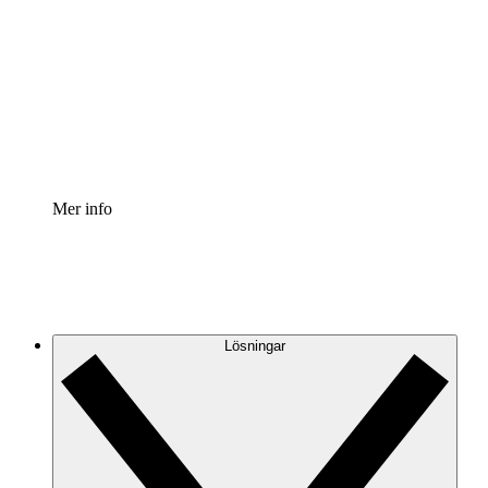
Processaccelerator
Standardisera och förbättra styrningen av
processdokumentation.
Enterprise shield
Lägg till ett förbättrat lager av förstärkt säkerhet och
detaljerad kontroll.
Mer info
Lösningar