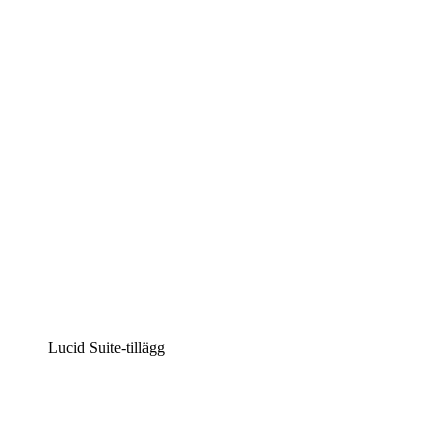
Lucidchart
Intelligent diagramskapande
Lucidspark
Virtuell whiteboardanvändning
airfocus
Produkthantering och skapande av färdplaner
Lucid Suite-tillägg
Molnaccelerator
Förstå och planera bättre för framtida förändringar av
din molninfrastruktur.