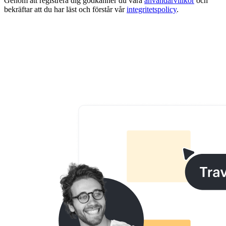
Genom att registrera dig godkänner du våra
användarvillkor
och
bekräftar att du har läst och förstår vår
integritetspolicy
.