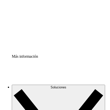
Comprende y planifica mejor los cambios futuros en tu
infraestructura de nube
Acelerador de Procesos
Estandariza y mejora el control de la documentación de
procesos
Enterprise Shield
Añade una capa de seguridad reforzada y control
detallado.
Más información
Soluciones