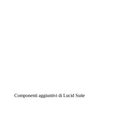
Diagrammi intelligenti
Lucidspark
Lavagna virtuale
Airfocus
Gestione del prodotto e roadmap
Componenti aggiuntivi di Lucid Suite
Acceleratore cloud
Comprendi e pianifica meglio i futuri cambiamenti della
tua infrastruttura cloud.
Acceleratore di processo