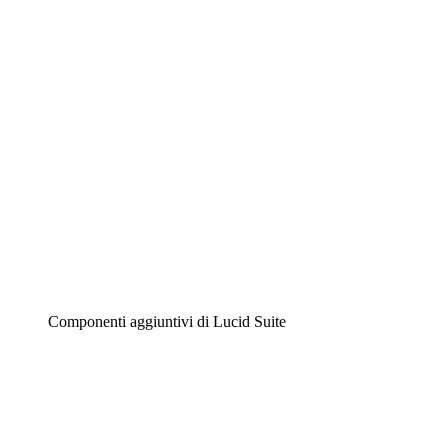
Diagrammi intelligenti
Lucidspark
Lavagna virtuale
Airfocus
Gestione del prodotto e roadmap
Componenti aggiuntivi di Lucid Suite
Acceleratore cloud
Comprendi e pianifica meglio i futuri cambiamenti della
tua infrastruttura cloud.
Acceleratore di processo