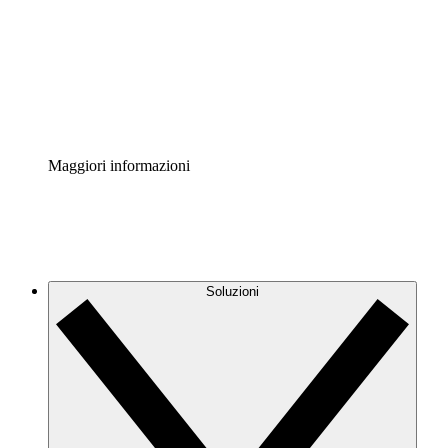
Standardizza e migliora la governance della
documentazione dei processi.
Enterprise Shield
Aggiungi un livello avanzato di sicurezza rafforzata e
controllo granulare.
Maggiori informazioni
Soluzioni