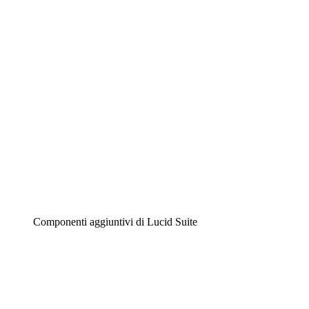
Diagrammi intelligenti
Lucidspark
Lavagna virtuale
Airfocus
Gestione del prodotto e roadmap
Componenti aggiuntivi di Lucid Suite
Acceleratore cloud
Comprendi e pianifica meglio i futuri cambiamenti della tu
Acceleratore di processo