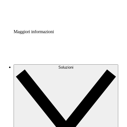
Standardizza e migliora la governance della documentazio
Enterprise Shield
Aggiungi un livello avanzato di sicurezza rafforzata e con
Maggiori informazioni
Soluzioni