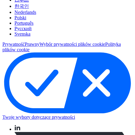
한국인
Nederlands
Polski
Português
Pусский
Svenska
Prywatność
Prawny
Wybór prywatności plików cookie
Polityka
plików cookie
Twoje wybory dotyczące prywatności