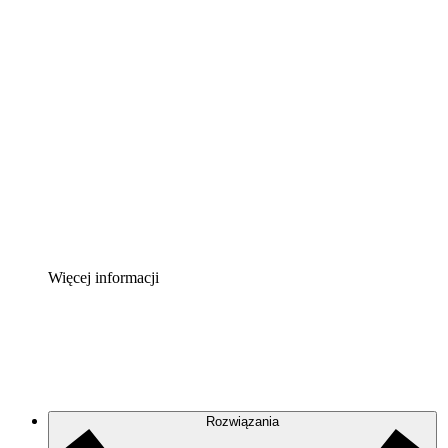
Akcelerator chmury
Lepiej zrozum i zaplanuj przyszłe zmiany w
infrastrukturze chmurowej.
Akcelerator Procesu
Standaryzuj i usprawnij ład organizacyjny w zakresie
dokumentacji procesów.
Enterprise Shield
Zapewnij dodatkową warstwę wzmocnionych
zabezpieczeń i szczegółową kontrolę.
Więcej informacji
Rozwiązania