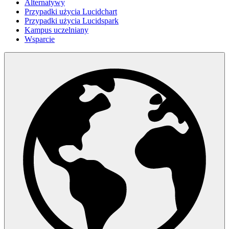
Alternatywy
Przypadki użycia Lucidchart
Przypadki użycia Lucidspark
Kampus uczelniany
Wsparcie