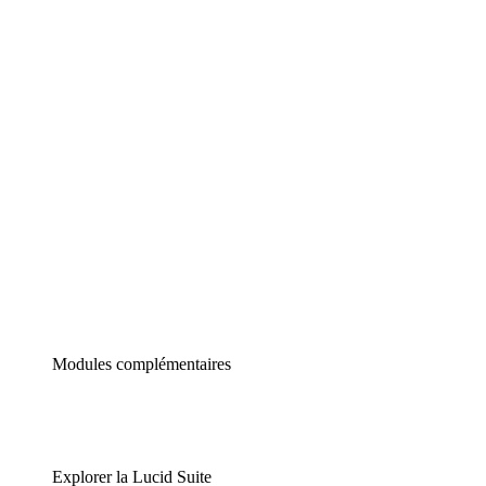
Diagrammes intelligents
Lucidspark
Tableau blanc virtuel
airfocus
Gestion de produit et roadmapping
Modules complémentaires
Explorer la Lucid Suite