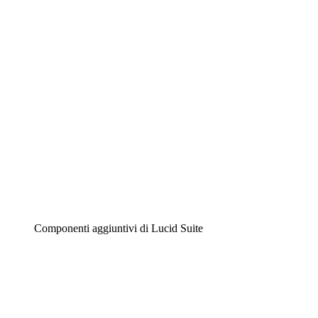
Diagrammi intelligenti
Lucidspark
Lavagna virtuale
Airfocus
Gestione del prodotto e roadmap
Componenti aggiuntivi di Lucid Suite
Acceleratore cloud
Comprendi e pianifica meglio i futuri cambiamenti della
tua infrastruttura cloud.
Acceleratore di processo