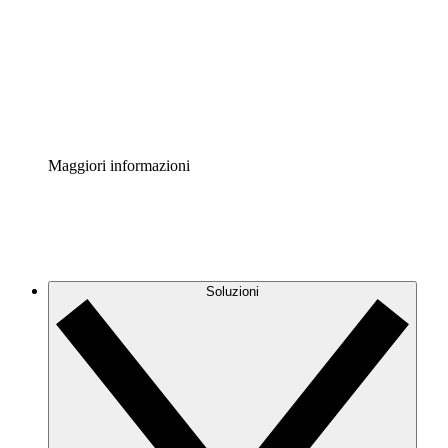
Standardizza e migliora la governance della
documentazione dei processi.
Enterprise Shield
Aggiungi un livello avanzato di sicurezza rafforzata e
controllo granulare.
Maggiori informazioni
Soluzioni