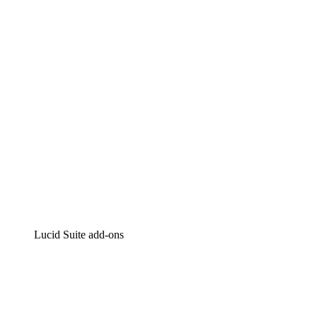
Intelligente diagrammen
Lucidspark
Online whiteboard
airfocus
Product management en roadmapping
Lucid Suite add-ons
Cloud versneller
Begrijp en plan toekomstige veranderingen aan je cloud in
Processversneller