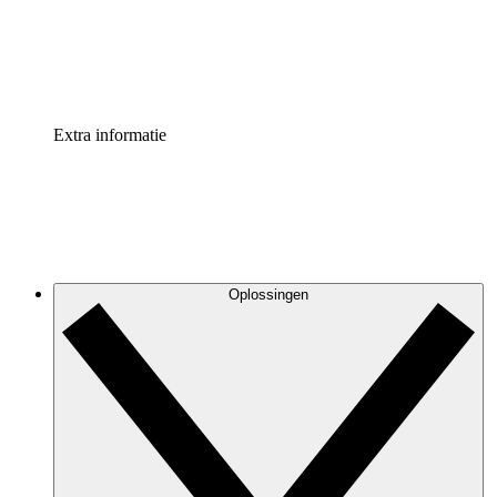
Standaardiseer en verbeter de beheer van procesdocument
Enterprise shield
Voeg een extra laag versterkte beveiliging en controle toe
Extra informatie
Oplossingen