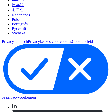
Italiano
日本語
한국인
Nederlands
Polski
Português
Pусский
Svenska
Privacy
Juridisch
Privacykeuzes voor cookies
Cookiebeleid
Je privacyvoorkeuren