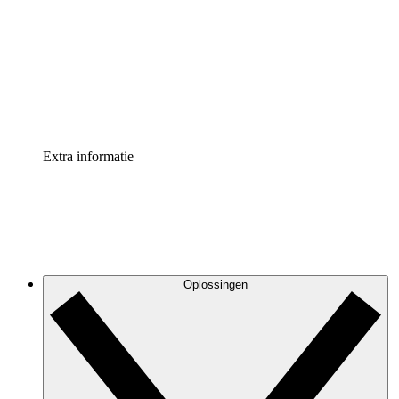
Processversneller
Standaardiseer en verbeter de beheer van
procesdocumentatie
Enterprise shield
Voeg een extra laag versterkte beveiliging en controle
toe
Extra informatie
Oplossingen