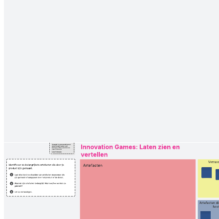
Los je problemen op met deze kansen-oplossingenboom. Splits
resultaten op in kansen om in de behoeften van gebruikers te
voorzien, zoek oplossingen voor die behoeften en ontwikkel
actiepunten voor je team om die oplossingen in de praktijk te
brengen.
Gerelateerde sjablonen