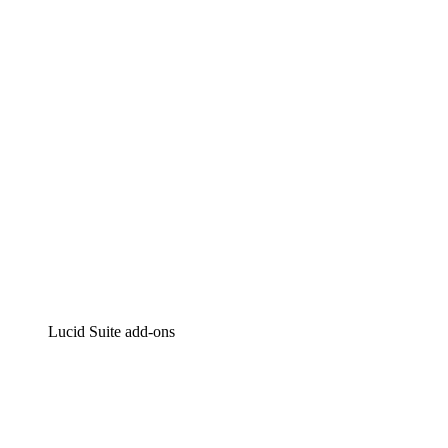
Intelligente diagrammen
Lucidspark
Online whiteboard
airfocus
Product management en roadmapping
Lucid Suite add-ons
Cloud versneller
Begrijp en plan toekomstige veranderingen aan je cloud
infrastructuur beter