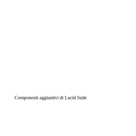
Diagrammi intelligenti
Lucidspark
Lavagna virtuale
Airfocus
Gestione del prodotto e roadmap
Componenti aggiuntivi di Lucid Suite
Acceleratore cloud
Comprendi e pianifica meglio i futuri cambiamenti della tu
Acceleratore di processo