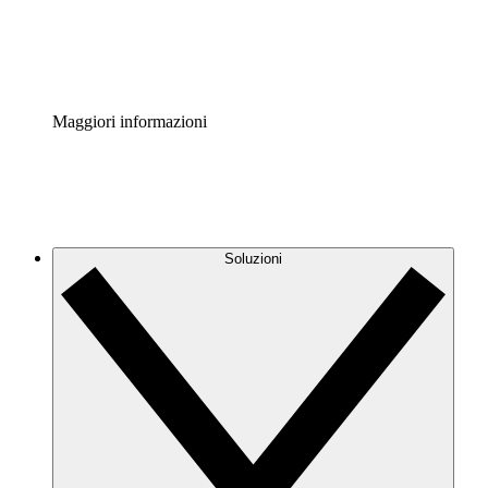
Standardizza e migliora la governance della documentazio
Enterprise Shield
Aggiungi un livello avanzato di sicurezza rafforzata e con
Maggiori informazioni
Soluzioni