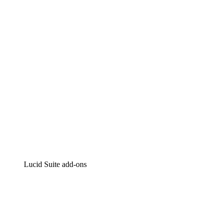
Intelligente diagrammen
Lucidspark
Online whiteboard
airfocus
Product management en roadmapping
Lucid Suite add-ons
Cloud versneller
Begrijp en plan toekomstige veranderingen aan je cloud in
Processversneller