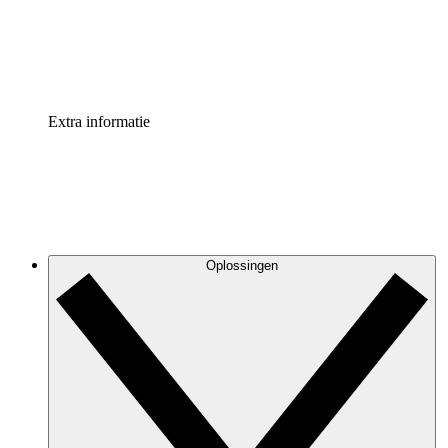
Standaardiseer en verbeter de beheer van procesdocument
Enterprise shield
Voeg een extra laag versterkte beveiliging en controle toe
Extra informatie
Oplossingen